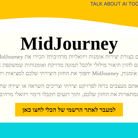
MidJourney
 להזין תיאור מילולי ולקבל תמונה מדויקת ואומנותית שמשקפת א
תי שלכם למציאות ויזואלית מהממת.
שאתם מעצבים כרזה לפרויקט יצירתי וצריכים השראה או יצירה ש
למעבר לאתר הרשמי של הכלי לחצו כאן