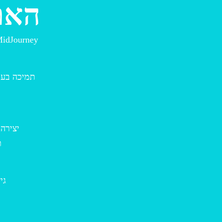
האם MidJourney
יצירה 
ת
גי
ת